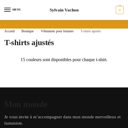
Skip
Skip
Sylvain Vachon
to
to
MENU
0
navigation
content
Accueil
/
Boutique
/
Vêtements pour femmes
/
T-shirts ajustés
T-shirts ajustés
15 couleurs sont disponibles pour chaque t-shirt.
Mon monde
Je vous invite à m’accompagner dans mon monde merveilleux et
fantaisiste.