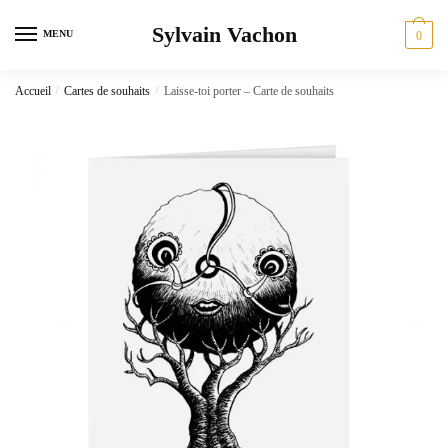
Skip
Skip
Sylvain Vachon
to
to
MENU
0
navigation
content
Accueil
/
Cartes de souhaits
/
Laisse-toi porter – Carte de souhaits