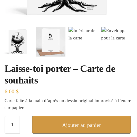
Laisse-toi porter – Carte de
souhaits
6.00
$
Carte faite à la main d’après un dessin original improvisé à l’encre
sur papier.
quantité
Ajouter au panier
de
Laisse-