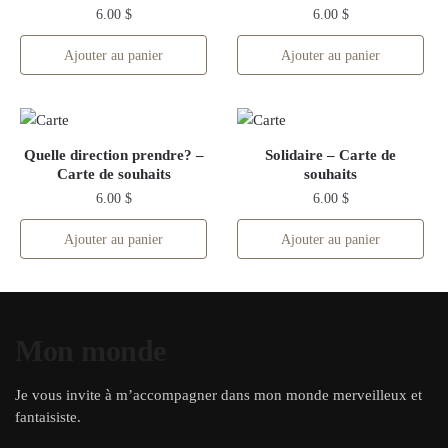
6.00
$
6.00
$
Ajouter au panier
Ajouter au panier
Quelle direction prendre? –
Solidaire – Carte de
Carte de souhaits
souhaits
6.00
$
6.00
$
Ajouter au panier
Ajouter au panier
Mon monde
Je vous invite à m’accompagner dans mon monde merveilleux et
fantaisiste.