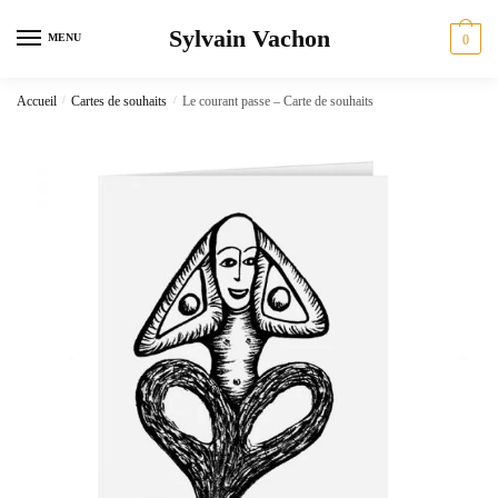
Skip
Skip
Sylvain Vachon
to
to
MENU
0
navigation
content
Accueil
/
Cartes de souhaits
/
Le courant passe – Carte de souhaits