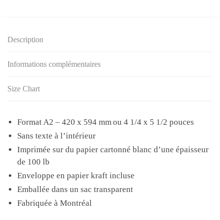
courant
passe
–
Description
Carte
de
Informations complémentaires
souhaits
Size Chart
Format A2 – 420 x 594 mm ou 4 1/4 x 5 1/2 pouces
Sans texte à l’intérieur
Imprimée sur du papier cartonné blanc d’une épaisseur
de 100 lb
Enveloppe en papier kraft incluse
Emballée dans un sac transparent
Fabriquée à Montréal