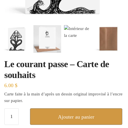
Le courant passe – Carte de
souhaits
6.00
$
Carte faite à la main d’après un dessin original improvisé à l’encre
sur papier.
quantité
Ajouter au panier
de
Le