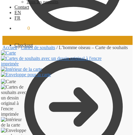
Tous les produits
Contact
EN
FR
0.00
$
0
Checkout
Accueil
/
Cartes de souhaits
/
L’homme oiseau – Carte de souhaits