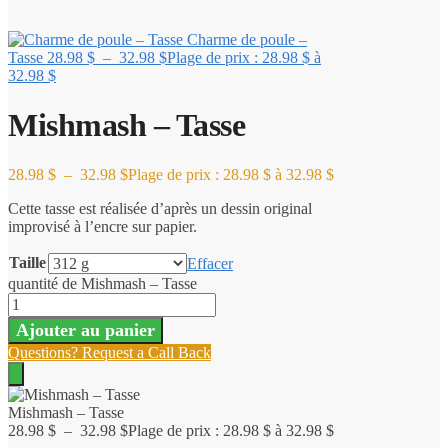
Charme de poule –
Tasse
28.98
$
–
32.98
$
Plage de prix : 28.98 $ à
32.98 $
Mishmash – Tasse
28.98
$
–
32.98
$
Plage de prix : 28.98 $ à 32.98 $
Cette tasse est réalisée d’après un dessin original
improvisé à l’encre sur papier.
Taille
Effacer
quantité de Mishmash – Tasse
Ajouter au panier
Questions? Request a Call Back
Mishmash – Tasse
28.98
$
–
32.98
$
Plage de prix : 28.98 $ à 32.98 $