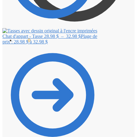
Chat d'appart - Tasse
28.98
$
–
32.98
$
Plage de
0.00
$
0
prix : 28.98 $ à 32.98 $