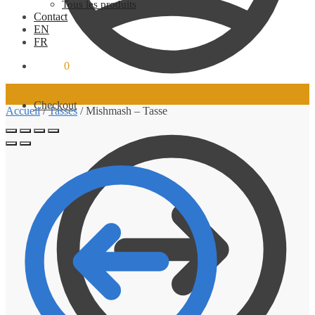
Tous les produits
Contact
EN
FR
0.00
$
0
Checkout
Accueil
/
Tasses
/
Mishmash – Tasse