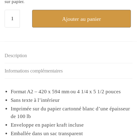
sur papier.
quantité
Ajouter au panier
de
Soudez
l’un
à
l’autre
Description
–
Carte
Informations complémentaires
de
souhaits
Format A2 – 420 x 594 mm ou 4 1/4 x 5 1/2 pouces
Sans texte à l’intérieur
Imprimée sur du papier cartonné blanc d’une épaisseur
de 100 lb
Enveloppe en papier kraft incluse
Emballée dans un sac transparent