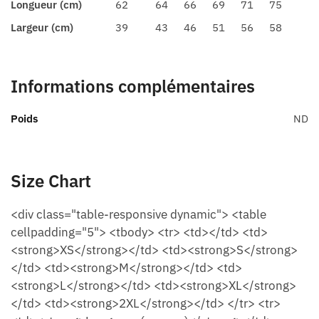
Longueur (cm)
62
64
66
69
71
75
Largeur (cm)
39
43
46
51
56
58
Informations complémentaires
Poids
ND
Size Chart
<div class="table-responsive dynamic"> <table
cellpadding="5"> <tbody> <tr> <td></td> <td>
<strong>XS</strong></td> <td><strong>S</strong>
</td> <td><strong>M</strong></td> <td>
<strong>L</strong></td> <td><strong>XL</strong>
</td> <td><strong>2XL</strong></td> </tr> <tr>