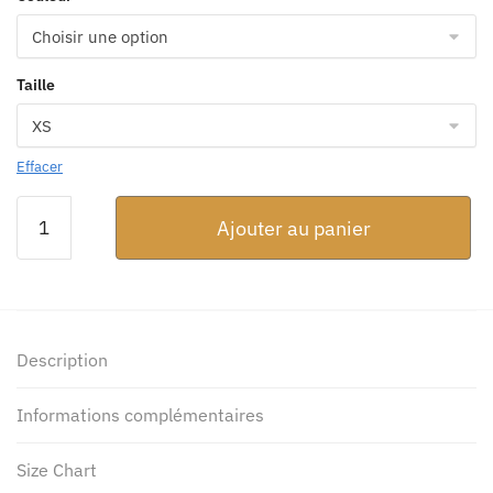
37.98 $
Taille
Effacer
quantité
Ajouter au panier
de
Chat
d’appart
–
T-
Description
shirt
à
Informations complémentaires
encolure
dégagée
Size Chart