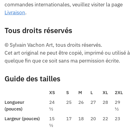
commandes internationales, veuillez visiter la page
Livraison
.
Tous droits réservés
© Sylvain Vachon Art, tous droits réservés.
Cet art original ne peut être copié, imprimé ou utilisé à
quelque fin que ce soit sans ma permission écrite.
Guide des tailles
XS
S
M
L
XL
2XL
Longueur
24
25
26
27
28
29
(pouces)
½
½
Largeur (pouces)
15
17
18
20
22
23
½