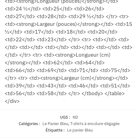
<td><strong>Longueur (pouces)</strong></td>
<td>24 ½</td> <td>25</td> <td>26</td>
<td>27</td> <td>28</td> <td>29 ½</td> </tr> <tr>
<td><strong>Largeur (pouces)</strong></td> <td>15
½</td> <td>17</td> <td>18</td> <td>20</td>
<td>22</td> <td>23</td> </tr> <tr> <td></td> <td>
</td> <td></td> <td></td> <td></td> <td></td> <td>
</td> </tr> <tr> <td><strong>Longueur (cm)
</strong></td> <td>62</td> <td>64</td>
<td>66</td> <td>69</td> <td>71</td> <td>75</td>
</tr> <tr> <td><strong>Largeur (cm)</strong></td>
<td>39</td> <td>43</td> <td>46</td> <td>51</td>
<td>56</td> <td>58</td> </tr> </tbody> </table>
</div>
UGS :
ND
Catégories :
Le Panier Bleu
,
T-shirts à encolure dégagée
Étiquette :
Le panier Bleu