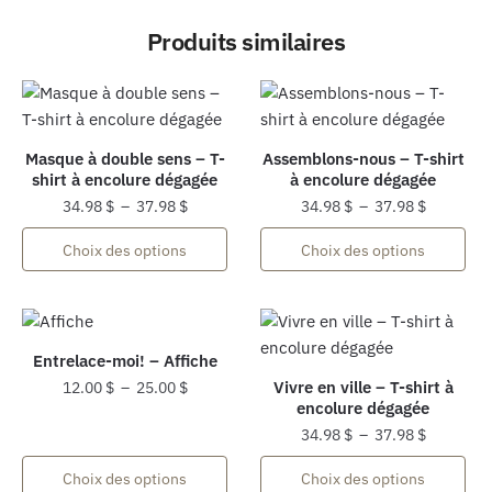
Produits similaires
Masque à double sens – T-
Assemblons-nous – T-shirt
shirt à encolure dégagée
à encolure dégagée
Plage
Plage
34.98
$
–
37.98
$
34.98
$
–
37.98
$
de
de
Ce
Ce
Choix des options
Choix des options
prix :
prix :
produit
produit
34.98 $
34.98 $
a
a
à
à
plusieurs
plusieurs
37.98 $
37.98 $
variations.
variations.
Entrelace-moi! – Affiche
Les
Les
Plage
Vivre en ville – T-shirt à
12.00
$
–
25.00
$
options
options
encolure dégagée
de
Ce
peuvent
peuvent
Plage
prix :
34.98
$
–
37.98
$
produit
être
être
de
12.00 $
Ce
a
Choix des options
Choix des options
choisies
choisies
prix :
à