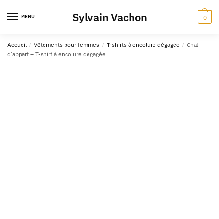
Skip
Skip
Sylvain Vachon
to
to
MENU
0
navigation
content
Accueil
/
Vêtements pour femmes
/
T-shirts à encolure dégagée
/
Chat
d’appart – T-shirt à encolure dégagée