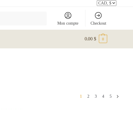
Mon compte
Checkout
0.00
$
0
1
2
3
4
5