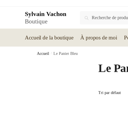
Skip
Skip
to
to
Sylvain Vachon
Recherche
Recherche
navigation
content
Boutique
pour :
Accueil de la boutique
À propos de moi
P
Accueil
/
Le Panier Bleu
Le Pa