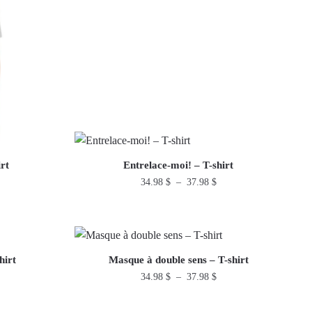
rt
Entrelace-moi! – T-shirt
ge
Plage
34.98
$
–
37.98
$
de
Ce
x :
prix :
produit
98 $
34.98 $
a
à
98 $
plusieurs
37.98 $
hirt
Masque à double sens – T-shirt
variations.
ge
Plage
34.98
$
–
37.98
$
de
Les
Ce
x :
prix :
options