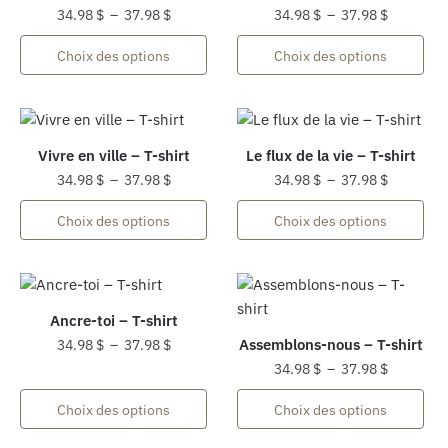
page
page
Plage
Plage
34.98
$
–
37.98
$
34.98
$
–
37.98
$
du
du
de
de
Ce
Ce
Choix des options
Choix des options
produit
produit
prix :
prix :
produit
produit
34.98 $
34.98 $
a
a
à
à
plusieurs
plusieurs
37.98 $
37.98 $
variations.
variations.
Vivre en ville – T-shirt
Le flux de la vie – T-shirt
Les
Les
Plage
Plage
34.98
$
–
37.98
$
34.98
$
–
37.98
$
options
options
de
de
Ce
Ce
peuvent
peuvent
Choix des options
Choix des options
prix :
prix :
produit
produit
être
être
34.98 $
34.98 $
a
a
choisies
choisies
à
à
plusieurs
plusieurs
sur
sur
37.98 $
37.98 $
variations.
variations.
la
la
Ancre-toi – T-shirt
Les
Les
page
page
Plage
Assemblons-nous – T-shirt
34.98
$
–
37.98
$
options
options
du
du
de
Plage
34.98
$
–
37.98
$
Ce
peuvent
peuvent
produit
produit
prix :
de
produit
Ce
être
être
Choix des options
Choix des options
34.98 $
prix :
a
produit
choisies
choisies
à
34.98 $