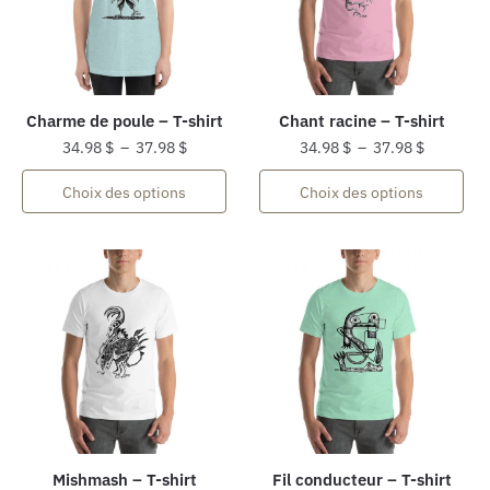
Charme de poule – T-shirt
Chant racine – T-shirt
Plage
Plage
34.98
$
–
37.98
$
34.98
$
–
37.98
$
de
de
Ce
Ce
Choix des options
Choix des options
prix :
prix :
produit
produit
34.98 $
34.98 $
a
a
à
à
plusieurs
plusieurs
37.98 $
37.98 $
variations.
variations.
Les
Les
options
options
peuvent
peuvent
être
être
choisies
choisies
sur
sur
la
la
Mishmash – T-shirt
Fil conducteur – T-shirt