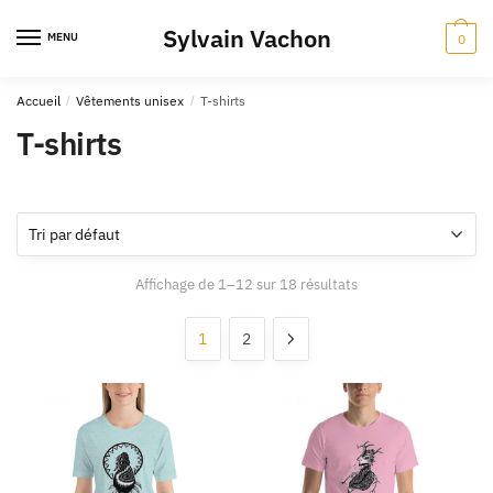
Skip
Skip
Sylvain Vachon
to
to
MENU
0
navigation
content
Accueil
/
Vêtements unisex
/
T-shirts
T-shirts
Affichage de 1–12 sur 18 résultats
1
2