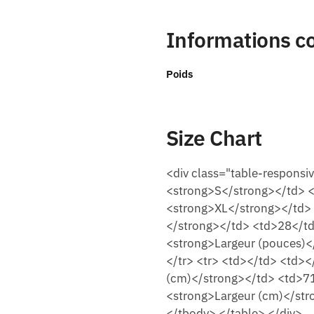
Informations c
Poids
Size Chart
<div class="table-responsi
<strong>S</strong></td> 
<strong>XL</strong></td> 
</strong></td> <td>28</td
<strong>Largeur (pouces)
</tr> <tr> <td></td> <td>
(cm)</strong></td> <td>71
<strong>Largeur (cm)</str
</tbody> </table> </div>