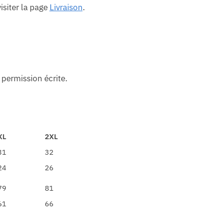
isiter la page
Livraison
.
 permission écrite.
XL
2XL
31
32
24
26
79
81
61
66