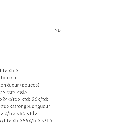
ND
/td> <td>
d> <td>
Longueur (pouces)
r> <tr> <td>
d>24</td> <td>26</td>
> <td><strong>Longueur
 </tr> <tr> <td>
/td> <td>66</td> </tr>