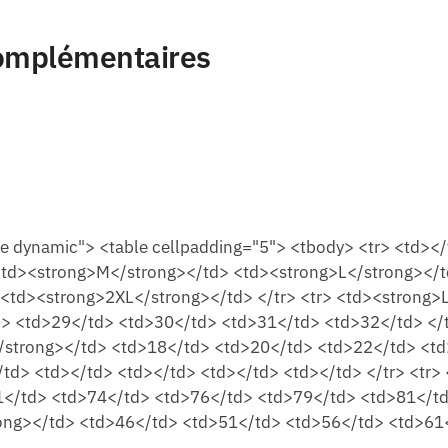
omplémentaires
ve dynamic"> <table cellpadding="5"> <tbody> <tr> <td><
<td><strong>M</strong></td> <td><strong>L</strong></t
<td><strong>2XL</strong></td> </tr> <tr> <td><strong>
> <td>29</td> <td>30</td> <td>31</td> <td>32</td> </t
</strong></td> <td>18</td> <td>20</td> <td>22</td> <t
</td> <td></td> <td></td> <td></td> <td></td> </tr> <tr
</td> <td>74</td> <td>76</td> <td>79</td> <td>81</td>
ong></td> <td>46</td> <td>51</td> <td>56</td> <td>61<