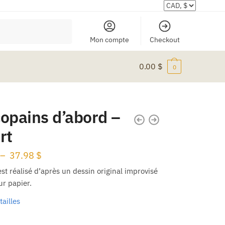
Mon compte
Checkout
0.00
$
0
copains d’abord –
rt
Plage
–
37.98
$
de
 est réalisé d’après un dessin original improvisé
ur papier.
prix :
34.98 $
tailles
à