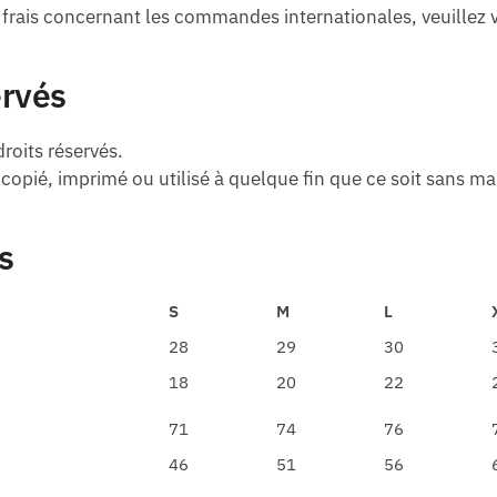
 frais concernant les commandes internationales, veuillez v
ervés
roits réservés.
e copié, imprimé ou utilisé à quelque fin que ce soit sans ma
s
S
M
L
28
29
30
18
20
22
71
74
76
46
51
56