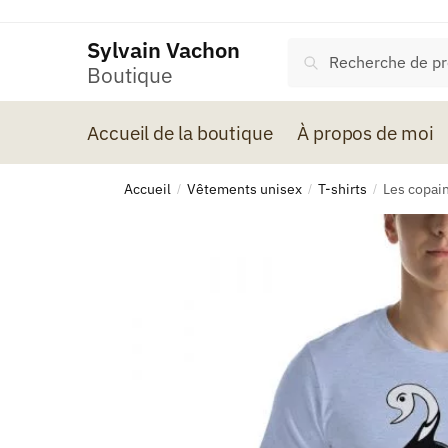
Skip
Skip
to
to
Sylvain Vachon
Recherche
Recherche
navigation
content
Boutique
pour :
Accueil de la boutique
À propos de moi
Accueil
Vêtements unisex
T-shirts
Les copain
/
/
/