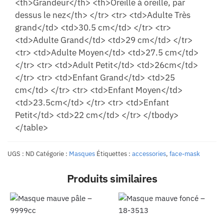
<th>Grandeur</th> <th>Oreille à oreille, par
dessus le nez</th> </tr> <tr> <td>Adulte Très
grand</td> <td>30.5 cm</td> </tr> <tr>
<td>Adulte Grand</td> <td>29 cm</td> </tr>
<tr> <td>Adulte Moyen</td> <td>27.5 cm</td>
</tr> <tr> <td>Adult Petit</td> <td>26cm</td>
</tr> <tr> <td>Enfant Grand</td> <td>25
cm</td> </tr> <tr> <td>Enfant Moyen</td>
<td>23.5cm</td> </tr> <tr> <td>Enfant
Petit</td> <td>22 cm</td> </tr> </tbody>
</table>
UGS :
ND
Catégorie :
Masques
Étiquettes :
accessories
,
face-mask
Produits similaires