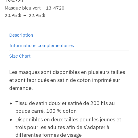
4720
Masque bleu vert – 13-4720
Plage
20.95
$
–
22.95
$
de
prix :
Description
20.95 $
à
Informations complémentaires
22.95 $
Size Chart
Les masques sont disponibles en plusieurs tailles
et sont fabriqués en satin de coton imprimé sur
demande.
Tissu de satin doux et satiné de 200 fils au
pouce carré, 100 % coton
Disponibles en deux tailles pour les jeunes et
trois pour les adultes afin de s’adapter à
différentes formes de visage