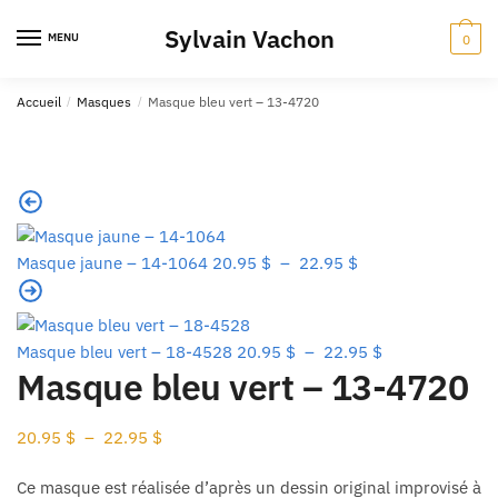
Skip
Skip
Sylvain Vachon
to
to
MENU
0
navigation
content
Accueil
/
Masques
/
Masque bleu vert – 13-4720
Plage
Masque jaune – 14-1064
20.95
$
–
22.95
$
de
prix :
20.95 $
Plage
Masque bleu vert – 18-4528
20.95
$
–
22.95
$
à
Masque bleu vert – 13-4720
de
22.95 $
prix :
20.95 $
Plage
20.95
$
–
22.95
$
à
de
22.95 $
Ce masque est réalisée d’après un dessin original improvisé à
prix :