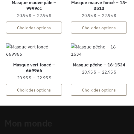
Masque mauve pâle –
Masque mauve foncé – 18-
9999cc
3513
Plage
Plage
20.95
$
–
22.95
$
20.95
$
–
22.95
$
de
de
Ce
Ce
Choix des options
Choix des options
prix :
prix :
produit
produit
20.95 $
20.95 $
a
a
à
à
plusieurs
plusieurs
22.95 $
22.95 $
variations.
variations.
Les
Les
Masque vert foncé –
Masque pêche – 16-1534
options
options
669966
Plage
20.95
$
–
22.95
$
peuvent
peuvent
Plage
20.95
$
–
22.95
$
de
Ce
être
être
de
prix :
Ce
produit
Choix des options
Choix des options
choisies
choisies
prix :
20.95 $
produit
a
sur
20.95 $
sur
à
a
plusieurs
à
la
la
22.95 $
plusieurs
22.95 $
variations.
page
page
variations.
Les
du
du
Mon monde
Les
options
produit
produit
options
peuvent