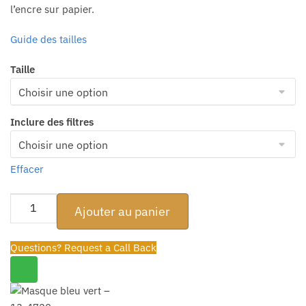
l’encre sur papier.
20.95 $
à
Guide des tailles
22.95 $
Taille
Inclure des filtres
Effacer
quantité
Ajouter au panier
de
Masque
Questions? Request a Call Back
bleu
vert
–
13-