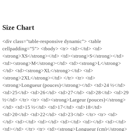
Size Chart
<div class="table-responsive dynamic"> <table
cellpadding="5"> <tbody> <tr> <td></td> <td>
<strong>XS</strong></td> <td><strong>S</strong></td>
<td><strong>M</strong></td> <td><strong>L</strong>
</td> <td><strong>XL</strong></td> <td>
<strong>2XL</strong></td> </tr> <tr> <td>
<strong>Longueur (pouces)</strong></td> <td>24 ½</td>
<td>25</td> <td>26</td> <td>27</td> <td>28</td> <td>29
½</td> </tr> <tr> <td><strong>Largeur (pouces)</strong>
</td> <td>15 ½</td> <td>17</td> <td>18</td>
<td>20</td> <td>22</td> <td>23</td> </tr> <tr> <td>
</td> <td></td> <td></td> <td></td> <td></td> <td></td>
<td></td> </tr> <tr> <td><strong>Longueur (cm)</strong>