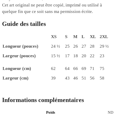
Cet art original ne peut être copié, imprimé ou utilisé à
quelque fin que ce soit sans ma permission écrite.
Guide des tailles
XS
S
M
L
XL
2XL
Longueur (pouces)
24 ½
25
26
27
28
29 ½
Largeur (pouces)
15 ½
17
18
20
22
23
Longueur (cm)
62
64
66
69
71
75
Largeur (cm)
39
43
46
51
56
58
Informations complémentaires
Poids
ND