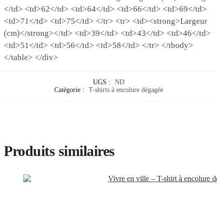
</td> <td>62</td> <td>64</td> <td>66</td> <td>69</td>
<td>71</td> <td>75</td> </tr> <tr> <td><strong>Largeur
(cm)</strong></td> <td>39</td> <td>43</td> <td>46</td>
<td>51</td> <td>56</td> <td>58</td> </tr> </tbody>
</table> </div>
UGS :
ND
Catégorie :
T-shirts à encolure dégagée
Produits similaires