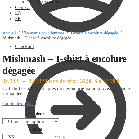
Tous les produits
Contact
EN
FR
Accueil
/
Vêtements pour femmes
/
T-shirts à encolure dégagée
/
Mishmash – T-shirt à encolure dégagée
Checkout
Mishmash – T-shirt à encolure
dégagée
34.98
$
–
37.98
$
Plage de prix : 34.98 $ à 37.98 $
Ce t-shirt est réalisé d’après un dessin original improvisé à l’encre
sur papier.
Guide des tailles
Couleur
Taille
Effacer