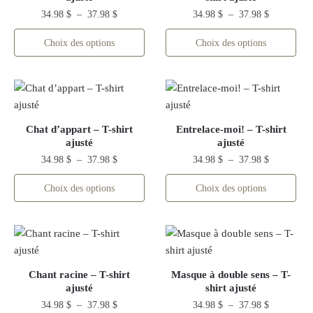
peuvent
choisies
Plage
Plage
34.98
$
–
37.98
$
34.98
$
–
37.98
$
être
de
de
sur
Ce
Ce
Choix des options
Choix des options
choisies
prix :
prix :
la
produit
produit
34.98 $
34.98 $
sur
page
a
a
à
à
la
du
plusieurs
plusieurs
37.98 $
37.98 $
page
produit
variations.
variations.
du
Les
Les
produit
Chat d’appart – T-shirt
Entrelace-moi! – T-shirt
options
options
ajusté
ajusté
peuvent
peuvent
Plage
Plage
34.98
$
–
37.98
$
34.98
$
–
37.98
$
être
être
de
de
Ce
Ce
Choix des options
Choix des options
choisies
choisies
prix :
prix :
produit
produit
34.98 $
34.98 $
sur
sur
a
a
à
à
la
la
plusieurs
plusieurs
37.98 $
37.98 $
page
page
variations.
variations.
du
du
Les
Les
produit
produit
Chant racine – T-shirt
Masque à double sens – T-
options
options
ajusté
shirt ajusté
peuvent
peuvent
Plage
Plage
34.98
$
–
37.98
$
34.98
$
–
37.98
$