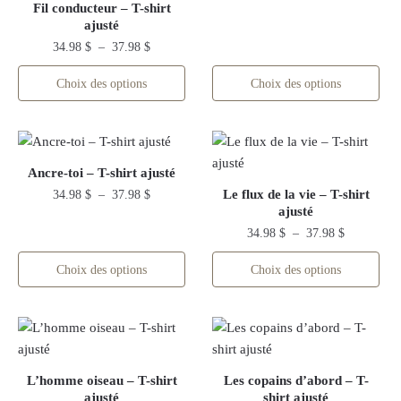
à
la
page
Fil conducteur – T-shirt
plusieurs
37.98 $
page
ajusté
du
variations.
du
Plage
34.98
$
–
37.98
$
produit
Les
de
produit
Ce
options
Choix des options
Choix des options
prix :
produit
peuvent
34.98 $
a
être
à
plusieurs
37.98 $
choisies
variations.
sur
Ancre-toi – T-shirt ajusté
Les
la
Plage
Le flux de la vie – T-shirt
34.98
$
–
37.98
$
options
page
ajusté
de
Ce
peuvent
du
Plage
prix :
34.98
$
–
37.98
$
produit
être
de
34.98 $
produit
Ce
a
Choix des options
Choix des options
choisies
prix :
à
produit
plusieurs
34.98 $
sur
37.98 $
a
variations.
à
la
plusieurs
37.98 $
Les
page
variations.
options
du
Les
peuvent
produit
L’homme oiseau – T-shirt
Les copains d’abord – T-
options
ajusté
être
shirt ajusté