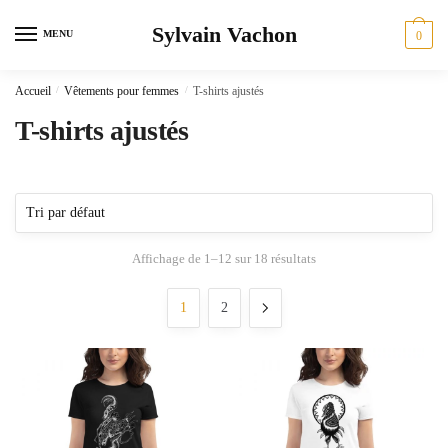
Skip
Skip
Sylvain Vachon
to
to
MENU
0
navigation
content
Accueil
/
Vêtements pour femmes
/
T-shirts ajustés
T-shirts ajustés
Affichage de 1–12 sur 18 résultats
1
2